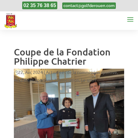
02 35 76 38 65
contact@golfderouen.com
Coupe de la Fondation
Philippe Chatrier
22, Avr, 2024
|
Actualités de la commission sportive
,
Actualités Sportives
,
L'association
,
Le sport