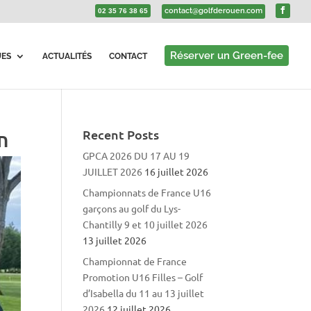
contact@golfderouen.com
02 35 76 38 65
Réserver un Green-fee
UES
ACTUALITÉS
CONTACT
n
Recent Posts
GPCA 2026 DU 17 AU 19
JUILLET 2026
16 juillet 2026
Championnats de France U16
garçons au golf du Lys-
Chantilly 9 et 10 juillet 2026
13 juillet 2026
Championnat de France
Promotion U16 Filles – Golf
d’Isabella du 11 au 13 juillet
2026
12 juillet 2026