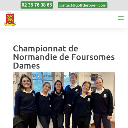
02 35 76 38 65
contact@golfderouen.com
Championnat de
Normandie de Foursomes
Dames
6, Oct, 2024
|
Actualités Sportives
,
Le sport
,
Les
Equipes