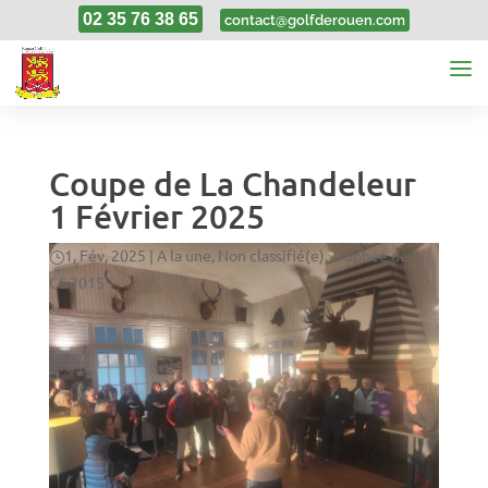
02 35 76 38 65
contact@golfderouen.com
Coupe de La Chandeleur
1 Février 2025
1, Fév, 2025
|
A la une
,
Non classifié(e)
,
Trophée de la
CS 2015