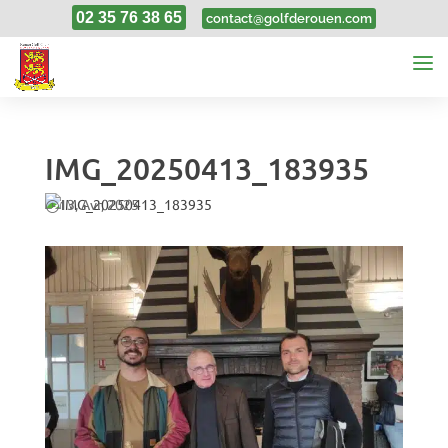
02 35 76 38 65
contact@golfderouen.com
IMG_20250413_183935
13, Avr, 2025