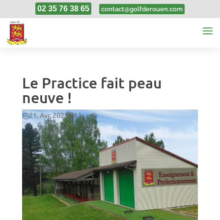
02 35 76 38 65
contact@golfderouen.com
Le Practice fait peau
neuve !
21, Avr, 2025
|
A la une