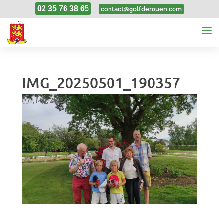
02 35 76 38 65
contact@golfderouen.com
IMG_20250501_190357
1, Mai, 2025