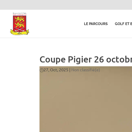
LE PARCOURS
GOLF ET 
Coupe Pigier 26 octob
27, Oct, 2025
|
Non classifié(e)