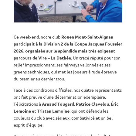
Ce week‑end, notre club
Rouen Mont‑Saint‑Aignan
participait à la Division 2 de la Coupe Jacques Foussier
2026, organisée sur le splendide mais très exigeant
parcours de Vire – La Dathée
. Un tracé réputé pour son
relief impressionnant, ses fairways vallonnés et ses
greens techniques, qui met les joueurs à rude épreuve
du premier au dernier trou.
Face à ces conditions difficiles, nos quatre représentants
ont fait preuve d’une détermination exemplaire.
Félicitations à
Arnaud Tougard
,
Patrice Clavelou
,
Éric
Lemoine
et
Tristan Lemoine
, qui ont défendu les
couleurs du club avec sérieux, combativité et un bel
esprit d’équipe.
Avec une équipe complète à six joueurs, le résultat