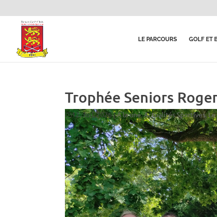
LE PARCOURS
GOLF ET 
Trophée Seniors Roger 
12, Juil, 2026
|
A la une
,
Actualités Sportives
,
Le