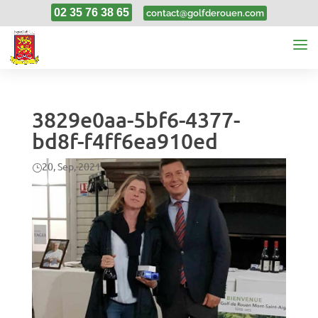
02 35 76 38 65
contact@golfderouen.com
3829e0aa-5bf6-4377-
bd8f-f4ff6ea910ed
20, Sep, 2021