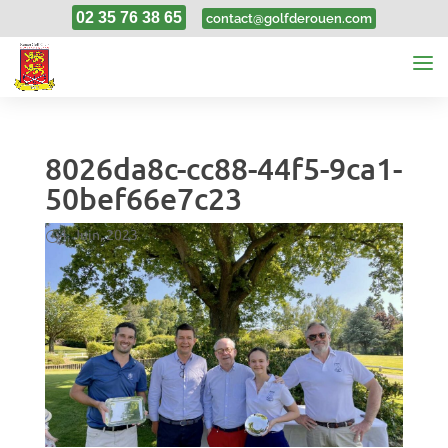
02 35 76 38 65
contact@golfderouen.com
8026da8c-cc88-44f5-9ca1-
50bef66e7c23
4, Juin, 2023