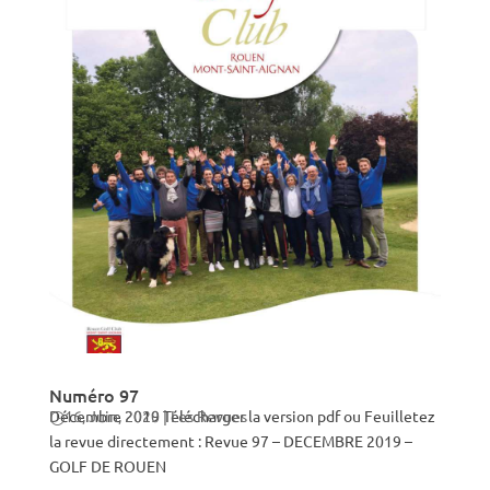
Numéro 97
Décembre 2019 Télécharger la version pdf ou Feuilletez
16, Juin, 2020
|
Les Revues
la revue directement : Revue 97 – DECEMBRE 2019 –
GOLF DE ROUEN