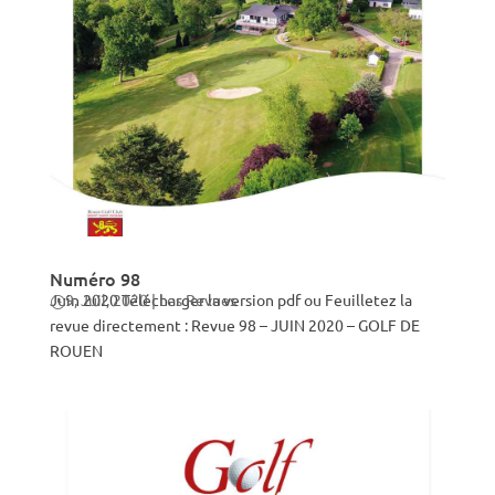
Numéro 98
Juin 2020 Télécharger la version pdf ou Feuilletez la
9, Juil, 2020
|
Les Revues
revue directement : Revue 98 – JUIN 2020 – GOLF DE
ROUEN