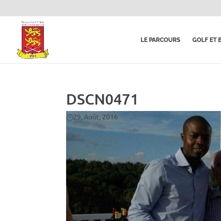
LE PARCOURS
GOLF ET 
DSCN0471
29, Août, 2016