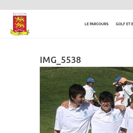
LE PARCOURS
GOLF ET 
IMG_5538
19, Juil, 2021