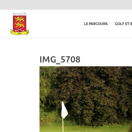
LE PARCOURS
GOLF ET 
IMG_5708
26, Juil, 2021