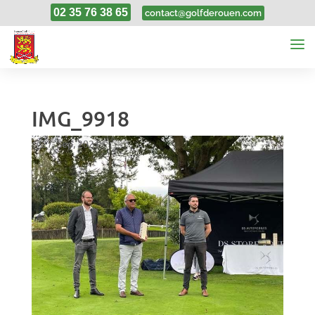
02 35 76 38 65
contact@golfderouen.com
IMG_9918
27, Sep, 2021