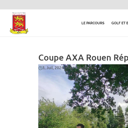
LE PARCOURS
GOLF ET 
Coupe AXA Rouen Répu
3, Juil, 2024
|
Non classifié(e)