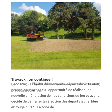
Travaux : on continue !
Pendant que l’herbe des nouveaux départs du 3, 14 et 18
22, Mai, 2020
|
Actualités Sportives
,
Actualités terrain
,
pousse, nous avons eu l’opportunité de réaliser une
Brèves associatives
nouvelle amélioration de nos conditions de jeu et avons
décidé de démarrer la réfection des départs jaune, bleu
et rouge du 17. La zone de...