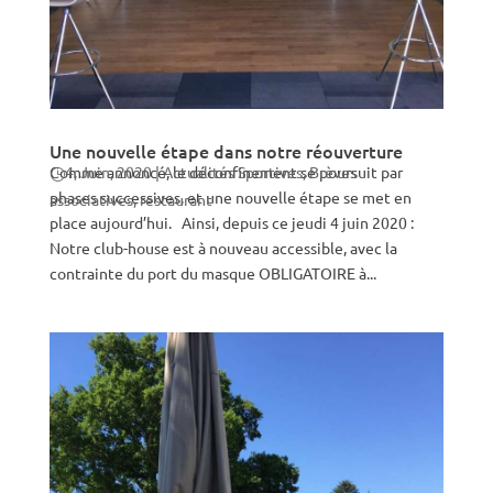
Une nouvelle étape dans notre réouverture
Comme annoncé, le déconfinement se poursuit par
4, Juin, 2020
|
Actualités Sportives
,
Brèves
phases successives, et une nouvelle étape se met en
associatives
,
restaurant
place aujourd’hui. Ainsi, depuis ce jeudi 4 juin 2020 :
Notre club-house est à nouveau accessible, avec la
contrainte du port du masque OBLIGATOIRE à...