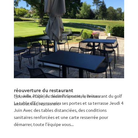
réouverture du restaurant
Nouvelle étape du déconfinement, le restaurant du golf
1, Juin, 2020
|
Actualités Sportives
,
Brèves
La table d’Erisay rouvrira ses portes et sa terrasse Jeudi 4
associatives
,
restaurant
Juin Avec des tables distanciées, des conditions
sanitaires renforcées et une carte resserrée pour
démarrer, toute l’équipe vous...