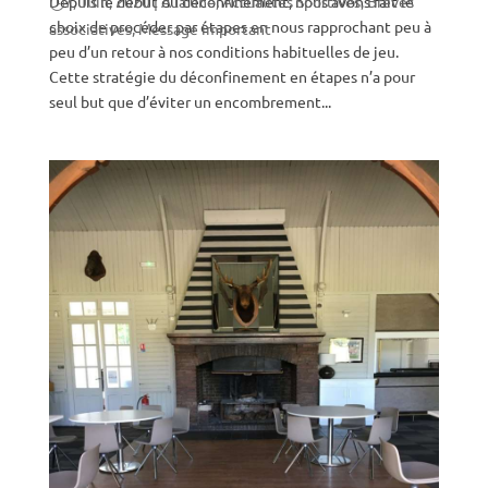
Depuis le début du déconfinement, nous avons fait le
7, Juin, 2020
|
A la une
,
Actualités Sportives
,
Brèves
choix de procéder par étapes en nous rapprochant peu à
associatives
,
Message important
peu d’un retour à nos conditions habituelles de jeu.
Cette stratégie du déconfinement en étapes n’a pour
seul but que d’éviter un encombrement...