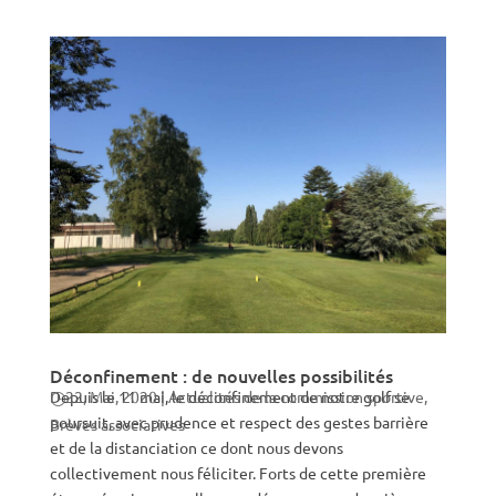
Déconfinement : de nouvelles possibilités
Depuis le 11 mai, le déconfinement de notre golf se
22, Mai, 2020
|
Actualités de la commission sportive
,
poursuit, avec prudence et respect des gestes barrière
Brèves associatives
et de la distanciation ce dont nous devons
collectivement nous féliciter. Forts de cette première