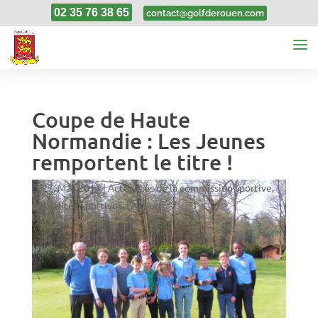
02 35 76 38 65
contact@golfderouen.com
Coupe de Haute
Normandie : Les Jeunes
remportent le titre !
27, Mar, 2017
|
Actualités de la commission sportive
,
Actualités Sportives
,
Le sport